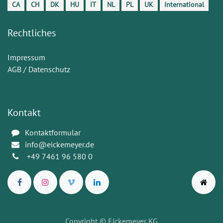
CA
CH
DK
HU
IT
NL
PL
UK
International
Rechtliches
Impressum
AGB / Datenschutz
Kontakt
Kontaktformular
info@eickemeyer.de
+49 7461 96 580 0
Copyright
© Eickemeyer KG