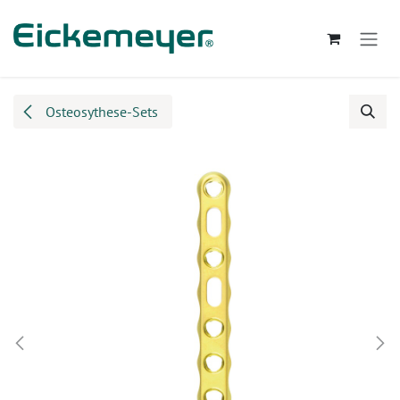
Zum Inhalt springen
Osteosythese-Sets