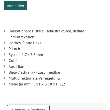
Anmelden
Indikationen: Distale Radiusfrakturen, distale
Femurfrakturen
Hockey-Platte links
9-Loch
System 1,7 / 2,3 mm
Gold
Aus Titan
Bieg- / schränk- / zuschneidbar
Multidirektionale Verriegelung
Maße (in mm): L 11 x B 58 x H 2,2
Alternative Produkte