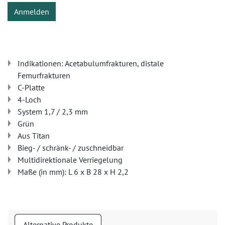
Anmelden
Indikationen: Acetabulumfrakturen, distale
Femurfrakturen
C-Platte
4-Loch
System 1,7 / 2,3 mm
Grün
Aus Titan
Bieg- / schränk- / zuschneidbar
Multidirektionale Verriegelung
Maße (in mm): L 6 x B 28 x H 2,2
Alternative Produkte