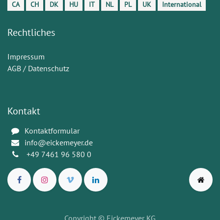
CA
CH
DK
HU
IT
NL
PL
UK
International
Rechtliches
Impressum
AGB / Datenschutz
Kontakt
Kontaktformular
info@eickemeyer.de
+49 7461 96 580 0
Copyright
© Eickemeyer KG