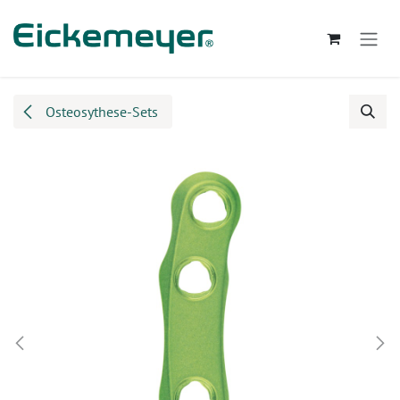
Zum Inhalt springen
Osteosythese-Sets