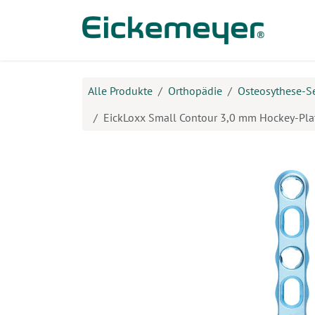
Zum Inhalt springen
Prod
Alle Produkte
Orthopädie
Osteosythese-S
EickLoxx Small Contour 3,0 mm Hockey-Plat