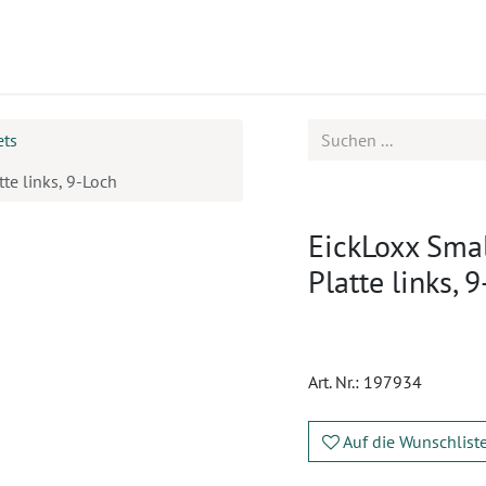
ukte
Seminare
Service
Karriere
ets
te links, 9-Loch
EickLoxx Sma
Platte links, 
Art. Nr.:
197934
Auf die Wunschlist