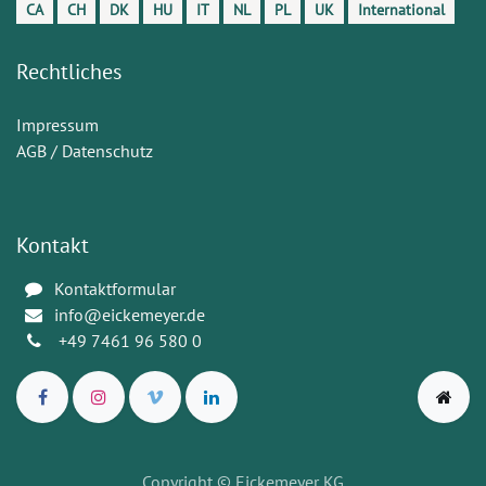
CA
CH
DK
HU
IT
NL
PL
UK
International
Rechtliches
Impressum
AGB / Datenschutz
Kontakt
Kontaktformular
info@eickemeyer.de
+49 7461 96 580 0
Copyright
© Eickemeyer KG