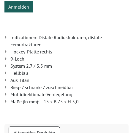
Anmelden
Indikationen: Distale Radiusfrakturen, distale
Femurfrakturen
Hockey-Platte rechts
9-Loch
System 2,7 / 3,5 mm
Hellblau
Aus Titan
Bieg- / schränk- / zuschneidbar
Multidirektionale Verriegelung
Maße (in mm): L 15 x B 75 x H 3,0
Alternative Produkte