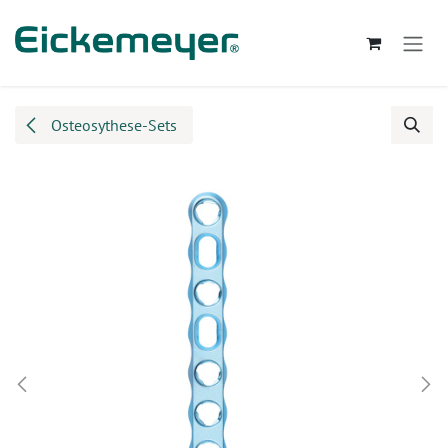
Zum Inhalt springen
Osteosythese-Sets