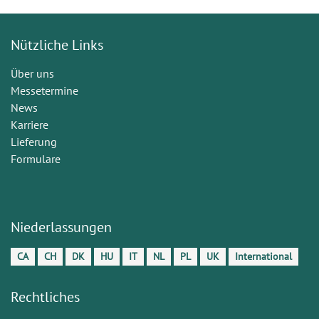
Nützliche Links
Über uns
Messetermine
News
Karriere
Lieferung
Formulare
Niederlassungen
CA
CH
DK
HU
IT
NL
PL
UK
International
Rechtliches