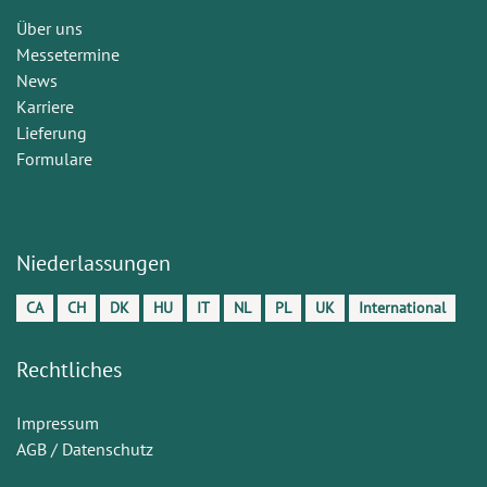
Über uns
Messetermine
News
Karriere
Lieferung
Formulare
Niederlassungen
CA
CH
DK
HU
IT
NL
PL
UK
International
Rechtliches
Impressum
AGB / Datenschutz