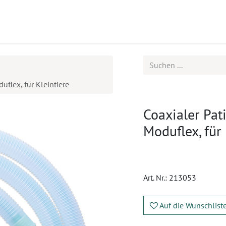
ukte
Seminare
Service
Karriere
flex, für Kleintiere
Coaxialer Pat
Moduflex, für 
Art. Nr.:
213053
Auf die Wunschlist