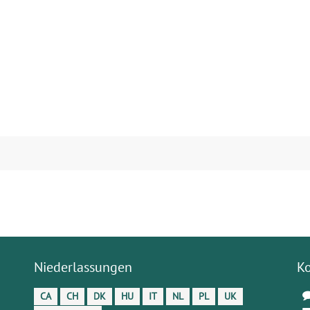
Niederlassungen
K
CA
CH
DK
HU
IT
NL
PL
UK