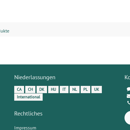
dukte
Niederlassungen
K
CA
CH
DK
HU
IT
NL
PL
UK
International
Rechtliches
Impressum