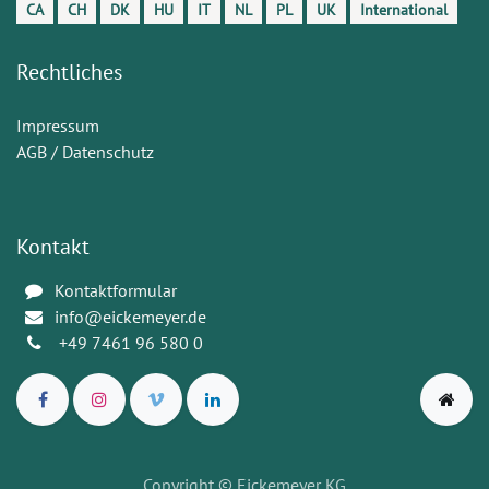
CA
CH
DK
HU
IT
NL
PL
UK
International
Rechtliches
Impressum
AGB / Datenschutz
Kontakt
Kontaktformular
info@eickemeyer.de
+49 7461 96 580 0
Copyright
© Eickemeyer KG