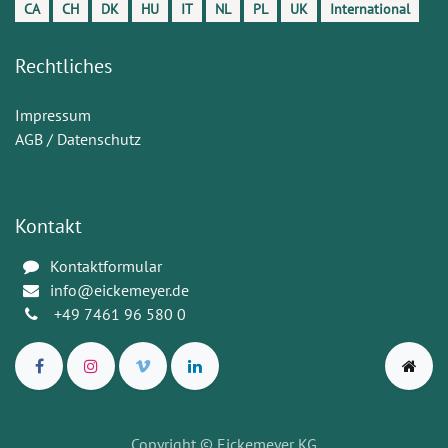
CA
CH
DK
HU
IT
NL
PL
UK
International
Rechtliches
Impressum
AGB / Datenschutz
Kontakt
Kontaktformular
info@eickemeyer.de
+49 7461 96 580 0
Copyright
© Eickemeyer KG