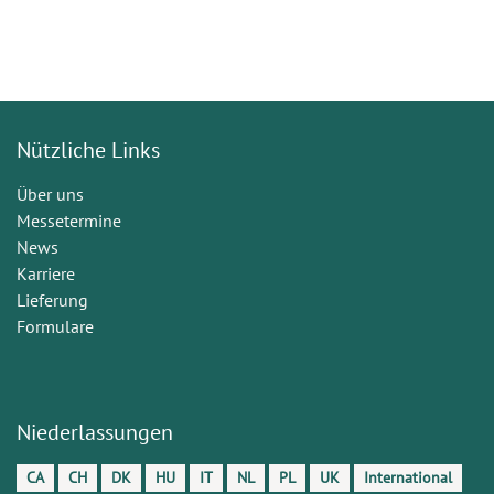
Nützliche Links
Über uns
Messetermine
News
Karriere
Lieferung
Formulare
Niederlassungen
CA
CH
DK
HU
IT
NL
PL
UK
International