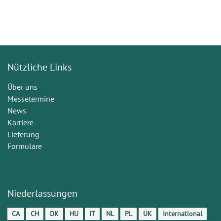
Nützliche Links
Über uns
Messetermine
News
Karriere
Lieferung
Formulare
Niederlassungen
CA
CH
DK
HU
IT
NL
PL
UK
International