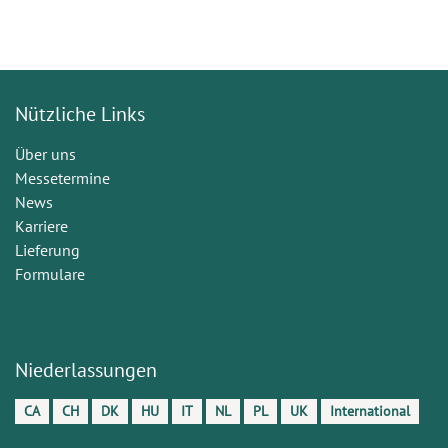
Nützliche Links
Über uns
Messetermine
News
Karriere
Lieferung
Formulare
Niederlassungen
CA
CH
DK
HU
IT
NL
PL
UK
International