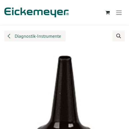
Zum Inhalt springen
Diagnostik-Instrumente