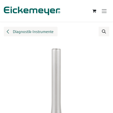
Zum Inhalt springen
Diagnostik-Instrumente