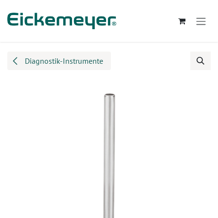
Zum Inhalt springen
Diagnostik-Instrumente