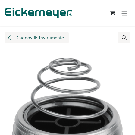
Zum Inhalt springen
Diagnostik-Instrumente