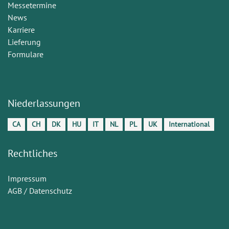
Messetermine
News
Karriere
Lieferung
Formulare
Niederlassungen
CA
CH
DK
HU
IT
NL
PL
UK
International
Rechtliches
Impressum
AGB / Datenschutz