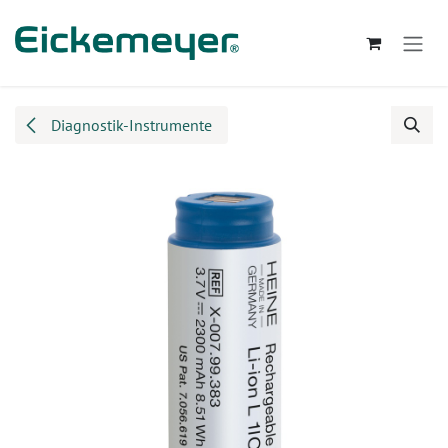
Zum Inhalt springen
Diagnostik-Instrumente