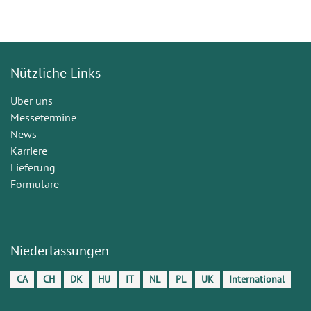
Nützliche Links
Über uns
Messetermine
News
Karriere
Lieferung
Formulare
Niederlassungen
CA
CH
DK
HU
IT
NL
PL
UK
International