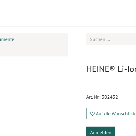
ukte
Seminare
Service
Karriere
rumente
HEINE® Li-Ion
Art. Nr.:
302432
Auf die Wunschlist
Anmelden