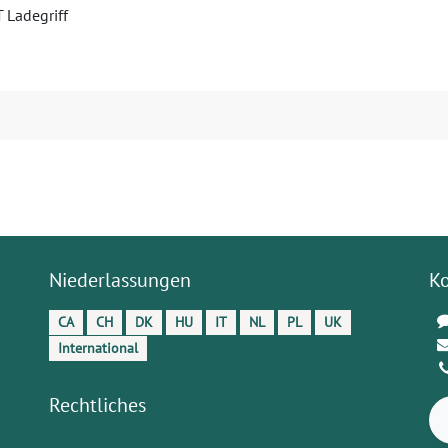
 Ladegriff
Niederlassungen
K
CA
CH
DK
HU
IT
NL
PL
UK
International
Rechtliches