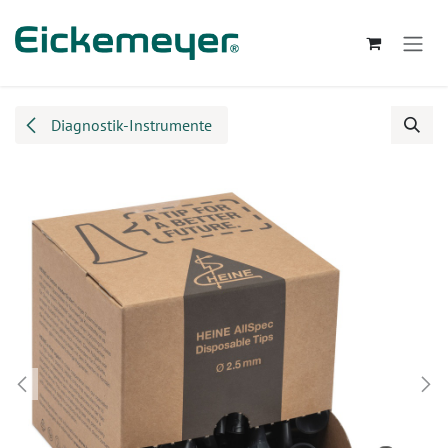
Zum Inhalt springen
Diagnostik-Instrumente