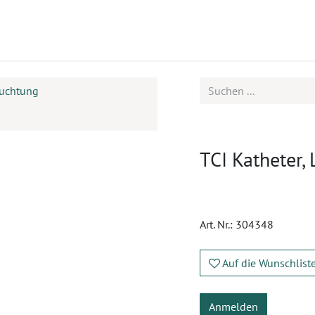
ukte
Seminare
Service
Karriere
ruchtung
TCI Katheter,
Art. Nr.:
304348
Auf die Wunschlist
Anmelden