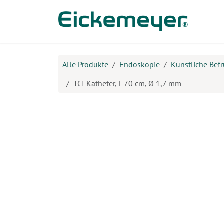
Zum Inhalt springen
Prod
Alle Produkte
Endoskopie
Künstliche Bef
TCI Katheter, L 70 cm, Ø 1,7 mm