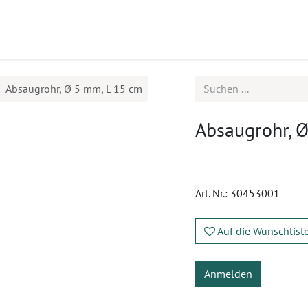
ukte
Seminare
Service
Karriere
Absaugrohr, Ø 5 mm, L 15 cm
Absaugrohr, 
Art. Nr.:
30453001
Auf die Wunschlist
Anmelden