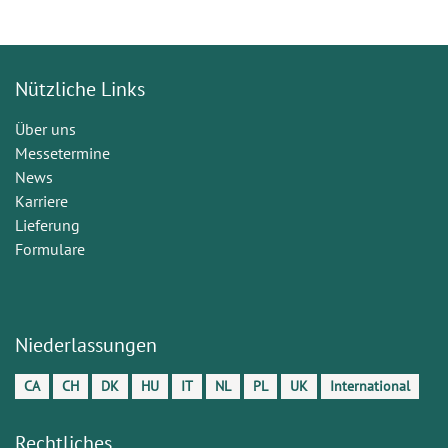
Nützliche Links
Über uns
Messetermine
News
Karriere
Lieferung
Formulare
Niederlassungen
CA
CH
DK
HU
IT
NL
PL
UK
International
Rechtliches