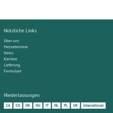
Nützliche Links
Über uns
Messetermine
News
Karriere
Lieferung
Formulare
Niederlassungen
CA
CH
DK
HU
IT
NL
PL
UK
International