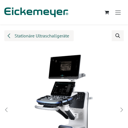
Zum Inhalt springen
Stationäre Ultraschallgeräte