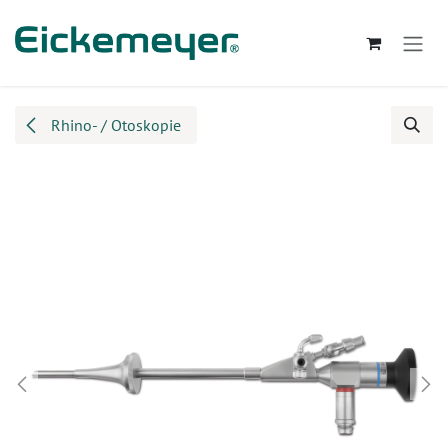
Zum Inhalt springen
Rhino- / Otoskopie