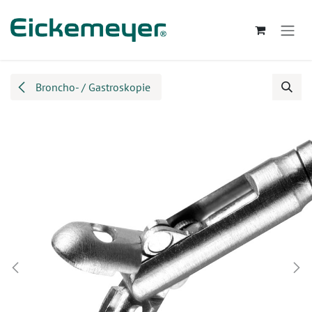
Zum Inhalt springen
Broncho- / Gastroskopie