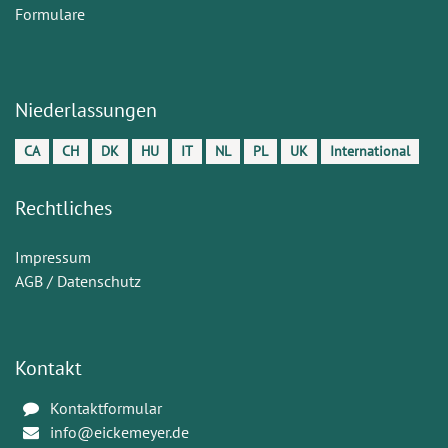
Formulare
Niederlassungen
CA
CH
DK
HU
IT
NL
PL
UK
International
Rechtliches
Impressum
AGB / Datenschutz
Kontakt
Kontaktformular
info@eickemeyer.de