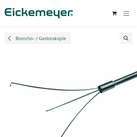
Zum Inhalt springen
Broncho- / Gastroskopie