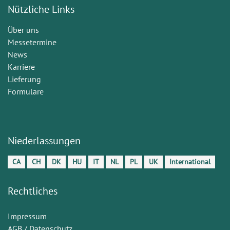
Nützliche Links
Über uns
Messetermine
News
Karriere
Lieferung
Formulare
Niederlassungen
CA
CH
DK
HU
IT
NL
PL
UK
International
Rechtliches
Impressum
AGB / Datenschutz