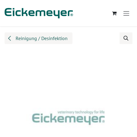
Zum Inhalt springen
Reinigung / Desinfektion