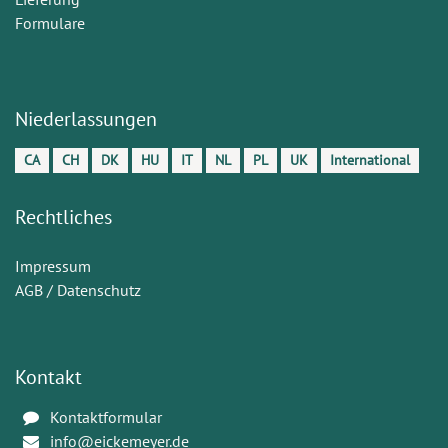
Formulare
Niederlassungen
CA
CH
DK
HU
IT
NL
PL
UK
International
Rechtliches
Impressum
AGB / Datenschutz
Kontakt
Kontaktformular
info@eickemeyer.de