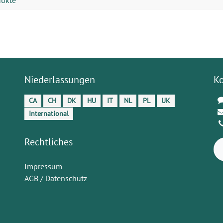
dukte
Niederlassungen
K
CA
CH
DK
HU
IT
NL
PL
UK
International
Rechtliches
Impressum
AGB / Datenschutz