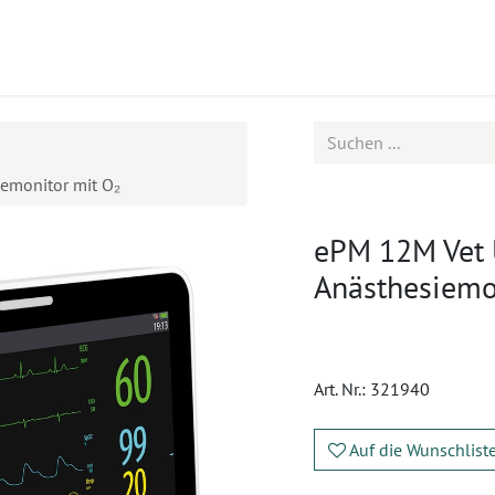
ukte
Seminare
Service
Karriere
emonitor mit O₂
ePM 12M Vet
Anästhesiemo
Art. Nr.:
321940
Auf die Wunschlist