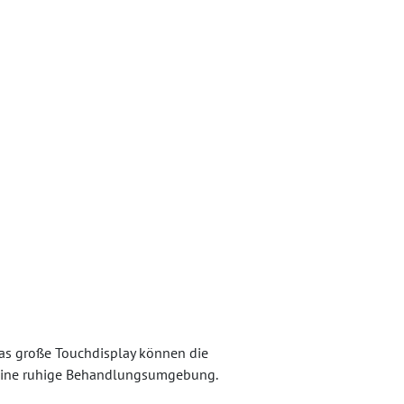
das große Touchdisplay können die
r eine ruhige Behandlungsumgebung.