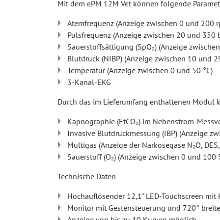
Mit dem ePM 12M Vet können folgende Paramet
Atemfrequenz (Anzeige zwischen 0 und 200 
Pulsfrequenz (Anzeige zwischen 20 und 350
Sauerstoffsättigung (SpO₂) (Anzeige zwische
Blutdruck (NIBP) (Anzeige zwischen 10 und
Temperatur (Anzeige zwischen 0 und 50 °C)
3-Kanal-EKG
Durch das im Lieferumfang enthaltenen Modul 
Kapnographie (EtCO₂) im Nebenstrom-Messve
Invasive Blutdruckmessung (IBP) (Anzeige z
Multigas (Anzeige der Narkosegase N₂O, DES,
Sauerstoff (O₂) (Anzeige zwischen 0 und 100 
Technische Daten
Hochauflösender 12,1" LED-Touchscreen mit H
Monitor mit Gestensteuerung und 720° breit
Anzeige von bis zu 10 Kurven möglich