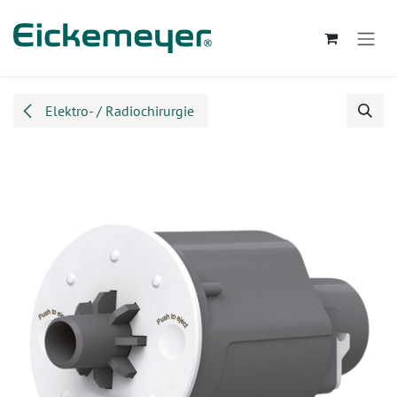
Zum Inhalt springen
Elektro- / Radiochirurgie