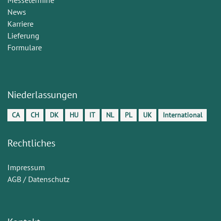
News
Karriere
Lieferung
Formulare
Niederlassungen
CA
CH
DK
HU
IT
NL
PL
UK
International
Rechtliches
Impressum
AGB / Datenschutz