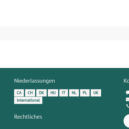
Niederlassungen
K
CA
CH
DK
HU
IT
NL
PL
UK
International
Rechtliches