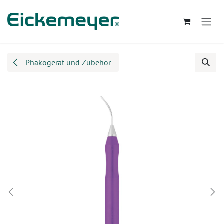
Zum Inhalt springen
Phakogerät und Zubehör