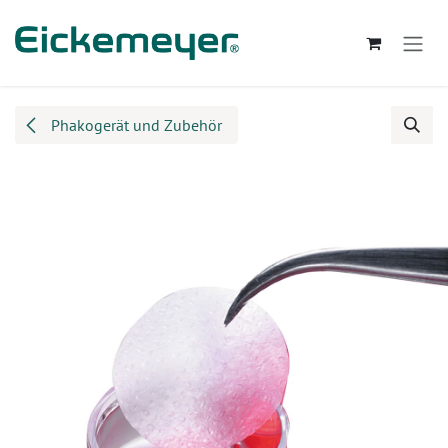
Zum Inhalt springen
Phakogerät und Zubehör