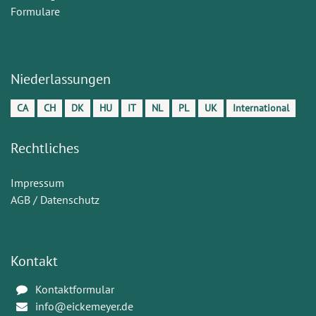
Formulare
Niederlassungen
CA
CH
DK
HU
IT
NL
PL
UK
International
Rechtliches
Impressum
AGB / Datenschutz
Kontakt
Kontaktformular
info@eickemeyer.de