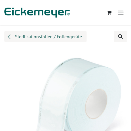
Zum Inhalt springen
Sterilisationsfolien / Foliengeräte