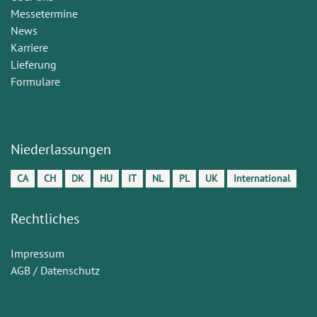
Messetermine
News
Karriere
Lieferung
Formulare
Niederlassungen
CA
CH
DK
HU
IT
NL
PL
UK
International
Rechtliches
Impressum
AGB / Datenschutz