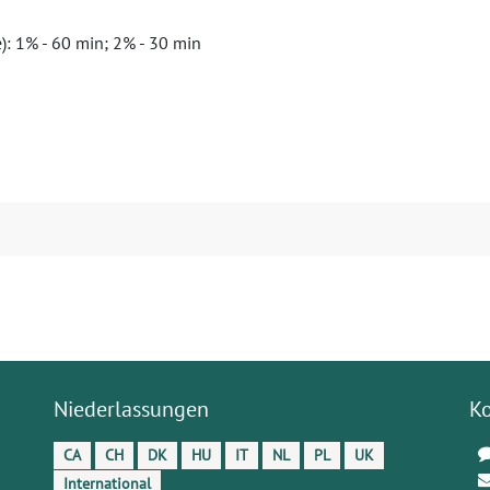
): 1% - 60 min; 2% - 30 min
Niederlassungen
K
CA
CH
DK
HU
IT
NL
PL
UK
International