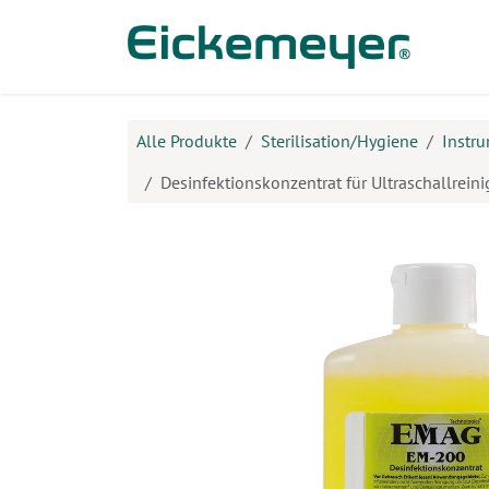
Zum Inhalt springen
Prod
Alle Produkte
Sterilisation/Hygiene
Instr
Desinfektionskonzentrat für Ultraschallreini