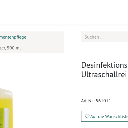
ukte
Seminare
Service
Karriere
umentenpflege
ger, 500 ml
Desinfektions
Ultraschallrei
Art. Nr.:
561011
Auf die Wunschlist