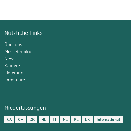
Nützliche Links
Über uns
Messetermine
News
Karriere
Lieferung
Formulare
Niederlassungen
CA
CH
DK
HU
IT
NL
PL
UK
International