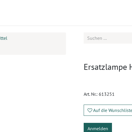
ukte
Seminare
Service
Karriere
ttel
Ersatzlampe H
Art. Nr.:
613251
Auf die Wunschlist
Anmelden