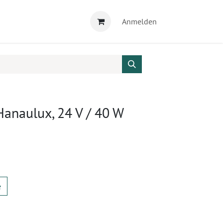
Anmelden
anaulux, 24 V / 40 W
e