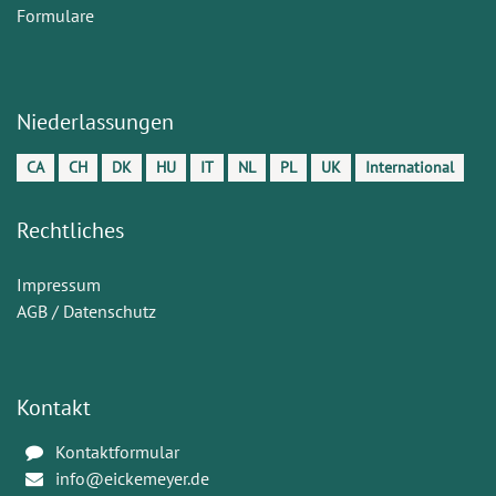
Formulare
Niederlassungen
CA
CH
DK
HU
IT
NL
PL
UK
International
Rechtliches
Impressum
AGB / Datenschutz
Kontakt
Kontaktformular
info@eickemeyer.de