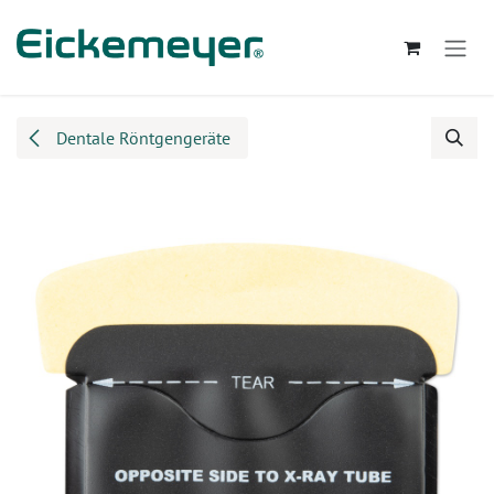
Zum Inhalt springen
Dentale Röntgengeräte