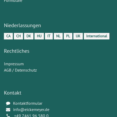
Formulare
Niederlassungen
CA
CH
DK
HU
IT
NL
PL
UK
International
Rechtliches
Impressum
AGB / Datenschutz
Kontakt
Kontaktformular
info@eickemeyer.de
+49 7461 96 580 0