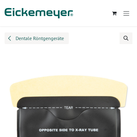
Zum Inhalt springen
Dentale Röntgengeräte