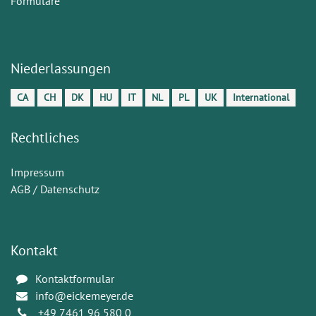
Formulare
Niederlassungen
CA
CH
DK
HU
IT
NL
PL
UK
International
Rechtliches
Impressum
AGB / Datenschutz
Kontakt
Kontaktformular
info@eickemeyer.de
+49 7461 96 580 0