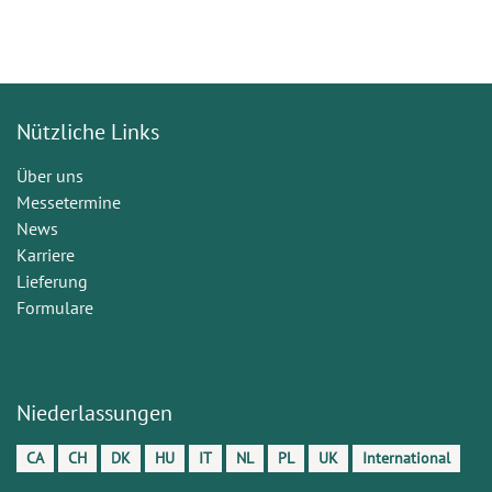
Nützliche Links
Über uns
Messetermine
News
Karriere
Lieferung
Formulare
Niederlassungen
CA
CH
DK
HU
IT
NL
PL
UK
International