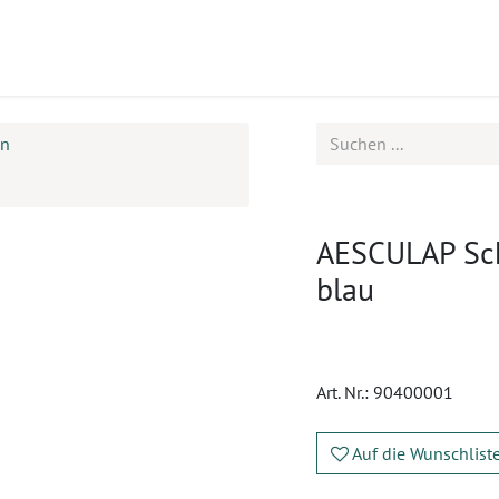
ukte
Seminare
Service
Karriere
en
AESCULAP Sch
blau
Art. Nr.:
90400001
Auf die Wunschlist