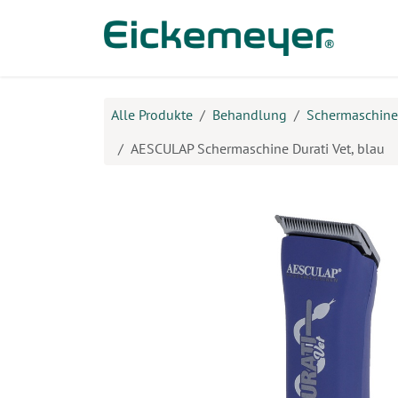
Zum Inhalt springen
Prod
Alle Produkte
Behandlung
Schermaschin
AESCULAP Schermaschine Durati Vet, blau