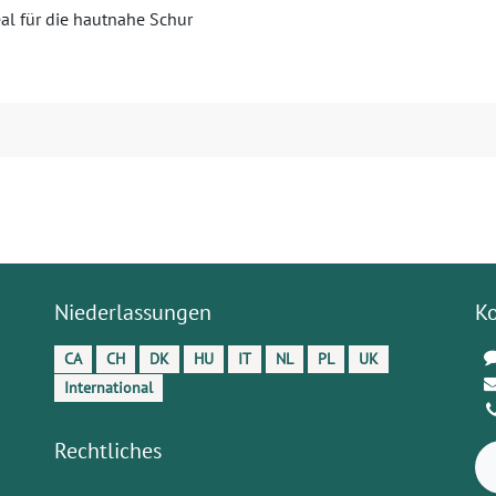
al für die hautnahe Schur
Niederlassungen
K
CA
CH
DK
HU
IT
NL
PL
UK
International
Rechtliches