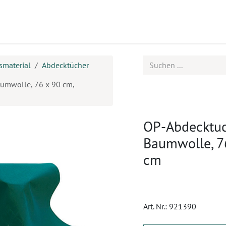
ukte
Seminare
Service
Karriere
smaterial
Abdecktücher
aumwolle, 76 x 90 cm,
OP-Abdecktuch
Baumwolle, 76
cm
Art. Nr.:
921390