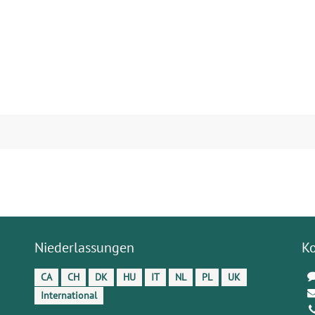
Niederlassungen
K
CA
CH
DK
HU
IT
NL
PL
UK
International