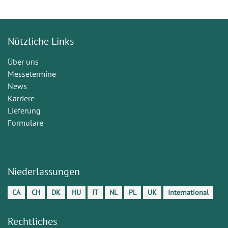
Nützliche Links
Über uns
Messetermine
News
Karriere
Lieferung
Formulare
Niederlassungen
CA
CH
DK
HU
IT
NL
PL
UK
International
Rechtliches