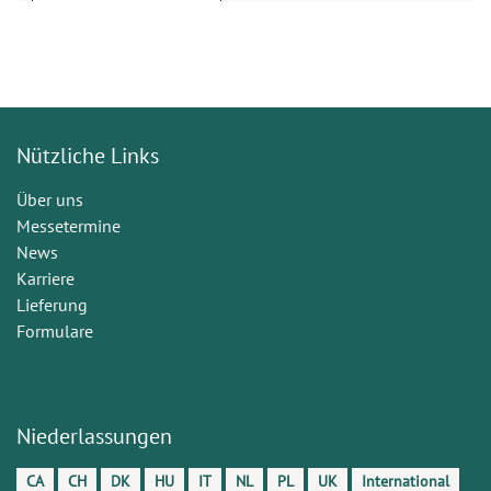
Nützliche Links
Über uns
Messetermine
News
Karriere
Lieferung
Formulare
Niederlassungen
CA
CH
DK
HU
IT
NL
PL
UK
International