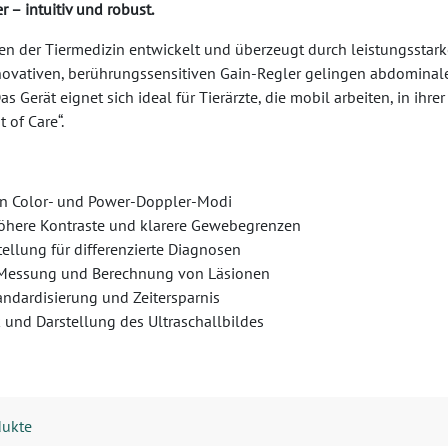
 – intuitiv und robust.
gen der Tiermedizin entwickelt und überzeugt durch leistungsstar
nnovativen, berührungssensitiven Gain-Regler gelingen abdominal
Das Gerät eignet sich ideal für Tierärzte, die mobil arbeiten, in ihr
 of Care“.
in Color- und Power-Doppler-Modi
höhere Kontraste und klarere Gewebegrenzen
ellung für differenzierte Diagnosen
, Messung und Berechnung von Läsionen
andardisierung und Zeitersparnis
 und Darstellung des Ultraschallbildes
dukte