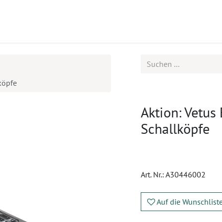
ukte
Seminare
Service
Karriere
köpfe
Aktion: Vetus 
Schallköpfe
Art. Nr.:
A30446002
Auf die Wunschlist