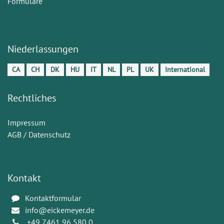
Formulare
Niederlassungen
CA
CH
DK
HU
IT
NL
PL
UK
International
Rechtliches
Impressum
AGB / Datenschutz
Kontakt
Kontaktformular
info@eickemeyer.de
+49 7461 96 580 0