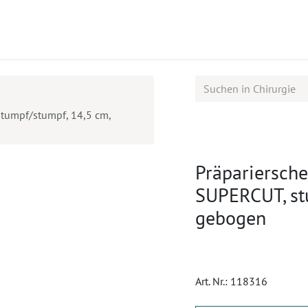
ukte
Seminare
Service
Karriere
tumpf/stumpf, 14,5 cm,
Präpariersc
SUPERCUT, st
gebogen
Art. Nr.:
118316