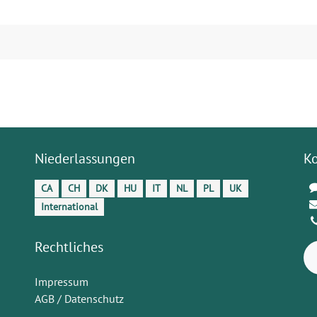
Niederlassungen
K
CA
CH
DK
HU
IT
NL
PL
UK
International
Rechtliches
Impressum
AGB / Datenschutz